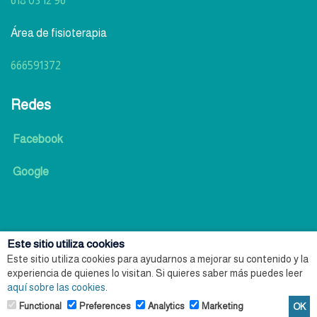
618 03 12 96
Área de fisioterapia
666591372
Redes
Facebook
Google
Este sitio utiliza cookies
Aviso legal
Este sitio utiliza cookies para ayudarnos a mejorar su contenido y la
experiencia de quienes lo visitan. Si quieres saber más puedes leer
aquí sobre las cookies
.
Granular
Functional
Preferences
Analytics
Marketing
OK